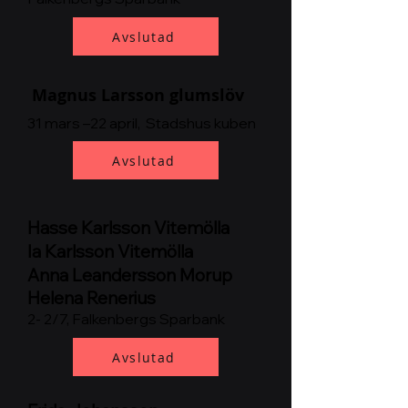
Avslutad
Magnus Larsson glumslöv
31 mars –22 a
pril, Stadshus kuben
Avslutad
Hasse Karlsson Vitemölla
Ia Karlsson Vitemölla
Anna Leandersson
Morup
Helena Renerius
2- 2/7, Falkenbergs Sparbank
Avslutad