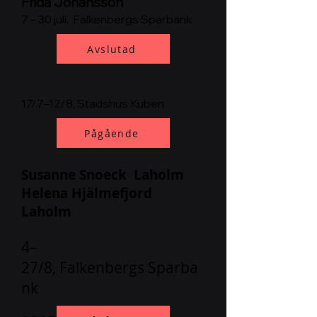
Frida Johansson
7 – 30 juli
, Falkenbergs Sparbank
Avslutad
Oliver
Skifs
17/7–12/8, Stadshus Kuben
Pågående
Susanne Snoeck Laholm
Helena Hjälmefjord
Laholm
4–
27/8,
Falkenbergs
Sparba
nk