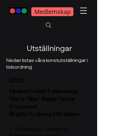
Medlemskap
Utställningar
Nedan listas våra konstutställningar i
tidsordning.
2026
Elisabeth Axéll Falkenberg
Marta "Bies" Baleja-Spyra
Krogsered
Birgitta
Rydberg Mårdaklev
3 – 26 februari, Utställning i
Falkenbergs Sparbank