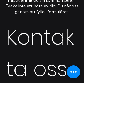
något annat du vill kommunicera?
Tveka inte att höra av dig! Du når oss
genom att fylla i formuläret.
Kontak
ta oss
Namn
*
Efternamn