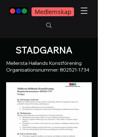
Medlemskap
STADGARNA
Mellersta Hallands Konstförening
Organisationsnummer:
802521-1734