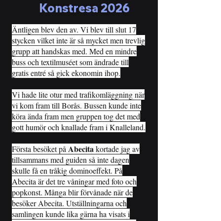
Konstresa 2026
Äntligen blev den av. Vi blev till slut 17
stycken vilket inte är så mycket men trevlig
grupp att handskas med. Med en mindre
buss och textilmuséet som ändrade till
gratis entré så gick ekonomin ihop.
Vi hade lite otur med trafikomläggning när
vi kom fram till Borås. Bussen kunde inte
köra ända fram men gruppen tog det med
gott humör och knallade fram i Knalleland.
Abecita
Första besöket på
kortade jag av
tillsammans med guiden så inte dagen
skulle få en tråkig dominoeffekt. På
Abecita är det tre våningar med foto och
popkonst. Många blir förvånade när de
besöker Abecita. Utställningarna och
samlingen kunde lika gärna ha visats i