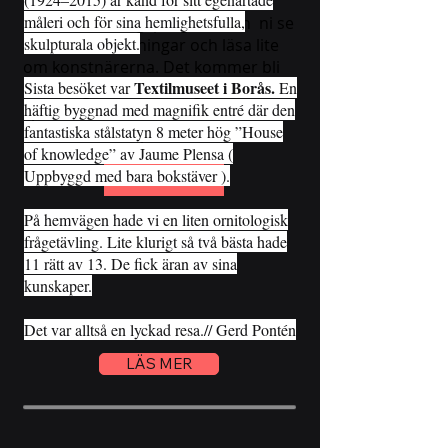
måleri och för sina hemlighetsfulla,
I vårt utställningsprogram kan ni se
skulpturala objekt.
alla våra utställningar och läsa lite
om konstnärerna. Det kommer bli
Textilmuseet i Borås.
Sista besöket var
En
ett härligt år med många
häftig byggnad med magnifik entré där den
spännande konstnärer som ställer
fantastiska stålstatyn 8 meter hög ”House
ut i MHk. Klicka på länken.
of knowledge” av Jaume Plensa (
Uppbyggd med bara bokstäver ).
LÄS MER
På hemvägen hade vi en liten ornitologisk
frågetävling. Lite klurigt så två bästa hade
11 rätt av 13. De fick äran av sina
kunskaper.
Det var alltså en lyckad resa.// Gerd Pontén
LÄS MER