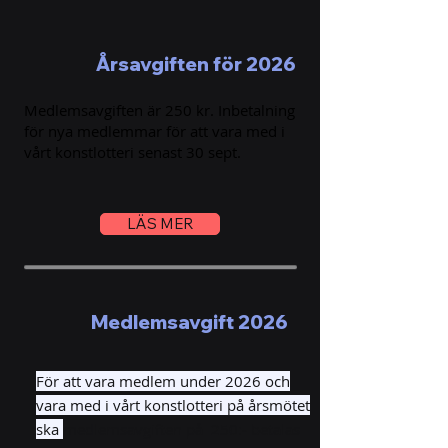
Årsavgiften för 2026
Medlemsavgiften är 250 kr. Inbetalning
för nya medlemmar för att vara med i
vårt konstlotteri senast 30 sept.
LÄS MER
Medlemsavgift 2026
För att vara medlem under 2026 och
vara med i vårt konstlotteri på årsmötet
ska
medlemsavgiften på 250:- betalas